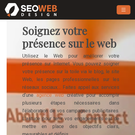
Soignez votre
présence sur le web
Utilisez le Web pour améliorer votre
présence sur Internet. Vous pouvez soigner
votre présence sur la toile via le blog, le site
Web, les pages professionnelles sur les
réseaux sociaux… Faites appel aux services
d’une
agence web
créative pour accomplir
plusieurs étapes nécessaires dans
l’élaboration de vos campagnes publicitaires.
L’astuce pour tenir vos engagements est de
mettre en place des objectifs clairs,
mesurables et définis.